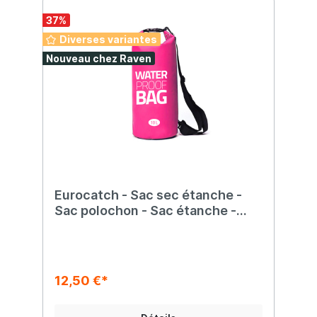
37
%
Diverses variantes
Nouveau chez Raven
Eurocatch - Sac sec étanche -
Sac polochon - Sac étanche -
Rouge - 10 litres
12,50 €*