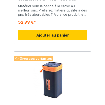
Rangement
Matériel pour la pêche à la carpe au
meilleur prix. Préférez matière qualité à des
prix très abordables ? Alors, ce produit le
bon choix ! Matériel de pêche
52,99 €*
incontournable Que vous soyez à la
recherche de matériel de pêche à la pointe
de la technologie ou simplement de quoi
Ajouter au panier
débuter, Raven Pêche saura vous proposer
le produit adapté à vos besoins !
Diverses variantes