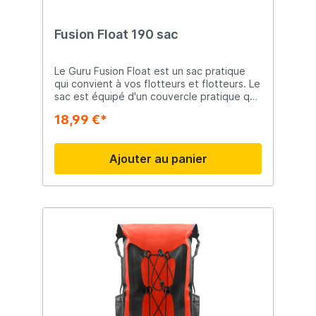
Fusion Float 190 sac
Le Guru Fusion Float est un sac pratique
qui convient à vos flotteurs et flotteurs. Le
sac est équipé d'un couvercle pratique qui
peut être facilement fermé par une
18,99 €*
fermeture éclair. De cette façon, les
flotteurs restent bien protégés.
Ajouter au panier