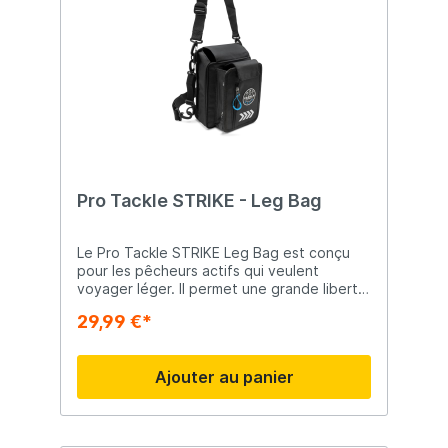
Pro Tackle STRIKE - Leg Bag
Le Pro Tackle STRIKE Leg Bag est conçu
pour les pêcheurs actifs qui veulent
voyager léger. Il permet une grande liberté
de mouvement tout en gardant l’essentiel à
29,99 €*
portée de main. Avec sa sangle d'épaule
rembourrée et ses sangles ajustables à la
taille et à la cuisse, il s’adapte
Ajouter au panier
parfaitement. Toutes les sangles sont
amovibles, transformant le sac en sac
bandoulière. Le compartiment principal
spacieux avec fermeture velcro accueille