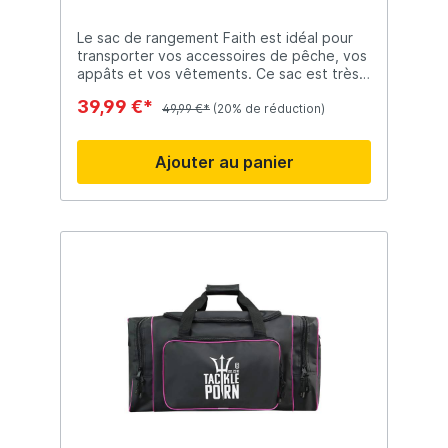
Le sac de rangement Faith est idéal pour
transporter vos accessoires de pêche, vos
appâts et vos vêtements. Ce sac est très
pratique pour les sessions rapides en
39,99 €*
raison de sa taille. Le sac Faith Utility Bag
49,99 €*
(20% de réduction)
est muni de multiples espaces de
rangement et d'une bandoulière réglable.
Ajouter au panier
600D Polyester Matériau vert foncé
Fermetures éclair robustes