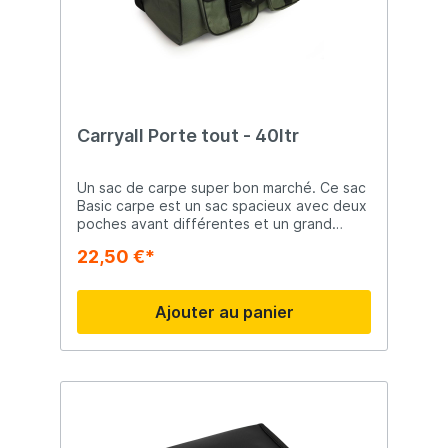
Carryall Porte tout - 40ltr
Un sac de carpe super bon marché. Ce sac
Basic carpe est un sac spacieux avec deux
poches avant différentes et un grand
compartiment principal. Un sac abordable
22,50 €*
pour ranger et transporter tout votre
équipement de pêche nécessaire !
Ajouter au panier