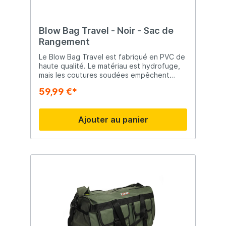
Blow Bag Travel - Noir - Sac de
Rangement
Le Blow Bag Travel est fabriqué en PVC de
haute qualité. Le matériau est hydrofuge,
mais les coutures soudées empêchent
également l'humidité de pénétrer. Ce sac
59,99 €*
vous offre beaucoup d'espace et est
également un compagnon élégant et
pratique.
Ajouter au panier