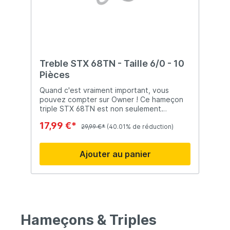
Treble STX 68TN - Taille 6/0 - 10
Pièces
Quand c'est vraiment important, vous
pouvez compter sur Owner ! Ce hameçon
triple STX 68TN est non seulement
tranchant, mais aussi très solide ! Fini de
17,99 €*
plier avec ce triple hameçon !
29,99 €*
(40.01% de réduction)
Ajouter au panier
Hameçons & Triples