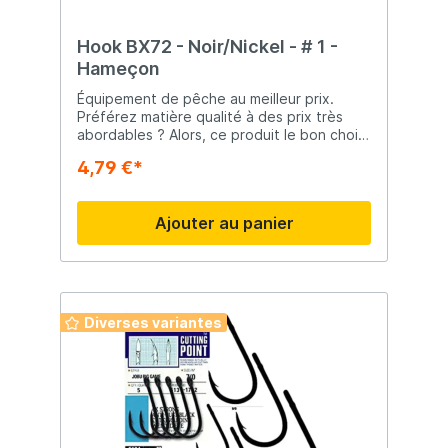
Hook BX72 - Noir/Nickel - # 1 -
Hameçon
Équipement de pêche au meilleur prix.
Préférez matière qualité à des prix très
abordables ? Alors, ce produit le bon choix
! Les meilleures offres Vous recherchez les
4,79 €*
meilleures offres ? Sur notre page les
meilleures offres, vous trouverez toutes
les offres actuelles sur notre site web ! Là,
Ajouter au panier
vous pouvez profiter de rabais de gros ou
de prix rayés. En bref, là vous avez la
garantie d'avoir plus pour votre argent.
Diverses variantes