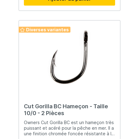
arbres ou des buissons en exerçant une
pression sur la canne et la ligne. Cela
pourrait faire basculer l'appât ou le plomb
vers l'angleur. Utilisez uniquement vos
mains pour retirer l'appât ou le plomb.
Diverses variantes
Cut Gorilla BC Hameçon - Taille
10/0 - 2 Pièces
Owners Cut Gorilla BC est un hameçon très
puissant et acéré pour la pêche en mer. Il a
une finition chromée foncée résistante à la