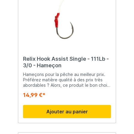
Relix Hook Assist Single - 111Lb -
3/0 - Hameçon
Hameçons pour la pêche au meilleur prix.
Préférez matière qualité à des prix très
abordables ? Alors, ce produit le bon choix
! Tout pour le pêcheur Lorsque Sjoerd
14,99 €*
Raven a commencé une animalerie et un
magasin de pêche dans son garage dans
les années soixante-dix, il ne pouvait pas
Ajouter au panier
s’imaginer que cela deviendrait l’un des plus
grands magasins de pêche et de boutique
en ligne de l’Europe! Le plus grand
assortiment Avec un assortiment en
constante évolution, Ravenpêche.fr est