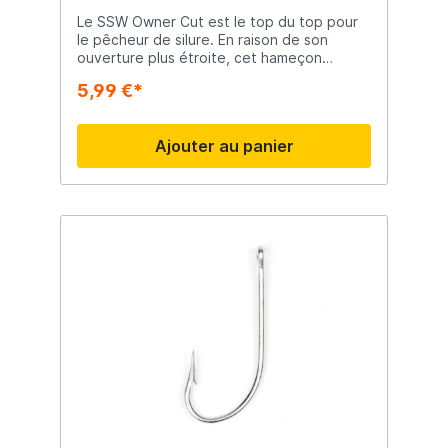
Le SSW Owner Cut est le top du top pour
le pêcheur de silure. En raison de son
ouverture plus étroite, cet hameçon
extrêmement solide convient parfaitement
5,99 €*
à la pêche au poisson-chat, entre autres.
Avec la pointe coupante comme rasoir, ce
hameçon pénètre les bouche les plus
Ajouter au panier
dures.