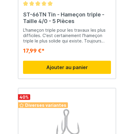
ST-66TN Tin - Hameçon triple -
Taille 4/0 - 5 Pièces
L'hameçon triple pour les travaux les plus
difficiles. C'est certainement l'hameçon
triple le plus solide qui existe. Toujours
testé comme le meilleur pour le travail le
17,99 €*
plus dur.
Ajouter au panier
40
%
Diverses variantes