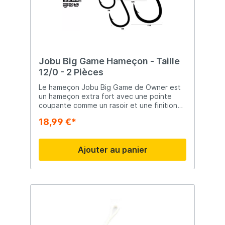
Jobu Big Game Hameçon - Taille
12/0 - 2 Pièces
Le hameçon Jobu Big Game de Owner est
un hameçon extra fort avec une pointe
coupante comme un rasoir et une finition
chromée noire résistante à la corrosion.
18,99 €*
Cet hameçon est parfait pour la pêche à la
traîne du Big Game.
Ajouter au panier