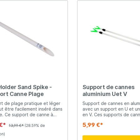
Holder Sand Spike -
Support de cannes
ort Canne Plage
aluminium Uet V
t de plage pratique et léger
Support de cannes en alum
ut être facilement inséré dans
avec un support en U et u
 canne à
en V. Ces supports de can
Sand Spike a un diamètre de
pêche sont réglables en l
 €*
5,99 €*
et une longueur de 93cm,
13,99 €*
(28.59% de
et pratiques pour mettre v
otre canne attend
canne à pêche pendant un
on)
ent les choses à venir !
de pêche.