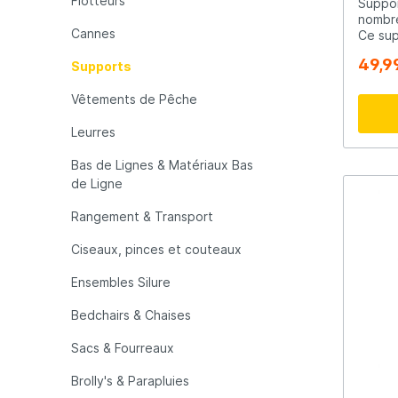
Flotteurs
Suppor
nombre
Cannes
Ce sup
LFT
Libra L
au pri
49,9
Supports
toutes 
Aborda
Mainline
Matrix
Vêtements de Pêche
Beachp
pieds 
positi
Leurres
hautes
Minn Kota
Mitchel
stabil
Bas de Lignes & Matériaux Bas
de pla
de Ligne
toute 
MTC
Muck B
bandou
Rangement & Transport
pas plus loin Un
plage 
Ciseaux, pinces et couteaux
avanta
Ondex Spinners
Owner
la pla
Ensembles Silure
Beach
suppor
Bedchairs & Chaises
Plano
Polaroi
roc pou
Sacs & Fourreaux
Pro Line
Pro Tac
Brolly's & Parapluies