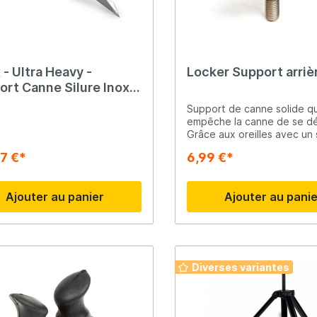
 - Ultra Heavy -
Locker Support arriè
rt Canne Silure Inox -
cm
Support de canne solide qu
empêche la canne de se dé
Grâce aux oreilles avec un
de serrage en caoutchouc,
97 €*
6,99 €*
tige est toujours coincée d
support. Lorsque vous le r
le support se détache faci
Ajouter au panier
Ajouter au pani
Convient à toutes les can
diamètre compris entre 10 
mm.
Diverses variantes