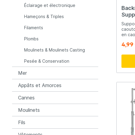
Éclairage et électronique
Back
Raymarine
Rapala
Suppo
Hameçons & Triples
Suppor
Filaments
Rozemijer
Salmo
caoutc
en cao
Plombs
canne 
4,99
stick.
Senshu
Shakes
Moulinets & Moulinets Casting
Pesée & Conservation
Spiderwire
Spro
Mer
Team Deep Sea
Traxis
Appâts et Amorces
Cannes
Viper
Waters
Moulinets
Yuki
Fils
Vêtements