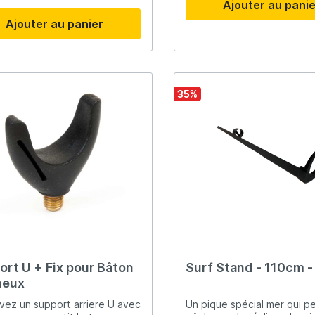
Ajouter au pani
Ajouter au panier
35
%
ort U + Fix pour Bâton
Surf Stand - 110cm -
neux
vez un support arriere U avec
Un pique spécial mer qui p