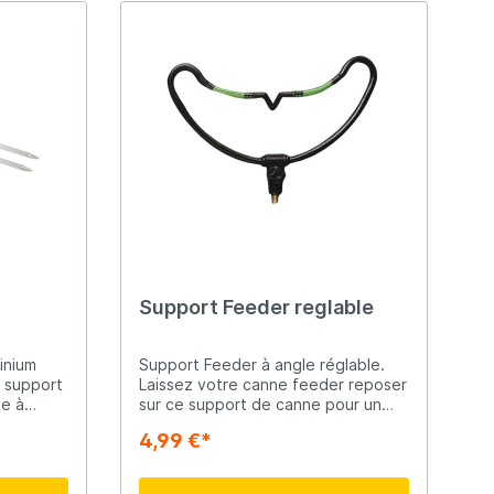
Support Feeder reglable
inium
Support Feeder à angle réglable.
n support
Laissez votre canne feeder reposer
ne à
sur ce support de canne pour un
ongueur
enregistrement optimal des
4,99 €*
otre
morsures. Poignées robustes
e journée