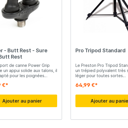
 - Butt Rest - Sure
Pro Tripod Standard
Butt Rest
port de canne Power Grip
Le Preston Pro Tripod Stan
e un appui solide aux talons, il
un trépied polyvalent très 
apté pour les poignées
léger pour toutes sortes
 intégrale, en liège et
d'utilisations. Le filetage p
9 €*
64,99 €*
es abrégées allant de 10.5 à
utilisé pour toutes sortes
 de diamètre.
d'accessoires tels que les 
arrière, les supports cannes
Ajouter au panier
Ajouter au pani
rouleaux, etc.