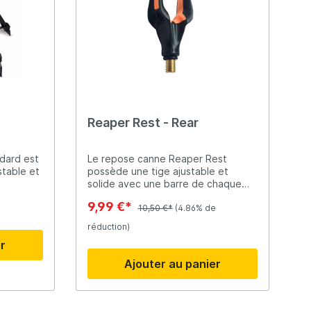
Reaper Rest - Rear
dard est
Le repose canne Reaper Rest
stable et
possède une tige ajustable et
solide avec une barre de chaque
eut être
coté pour retenir la canne. Le
9,99 €*
matériau a été travaillé afinde
10,50 €*
(4.86% de
têtes
permettre à la canne de tenir au
réduction)
, les
support même lors des touches les
er
plus violentes.
Ajouter au panier