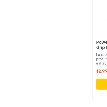
Power
Grip 
Le sup
procur
est ad
Duplon
12,9
poigné
25.5mm