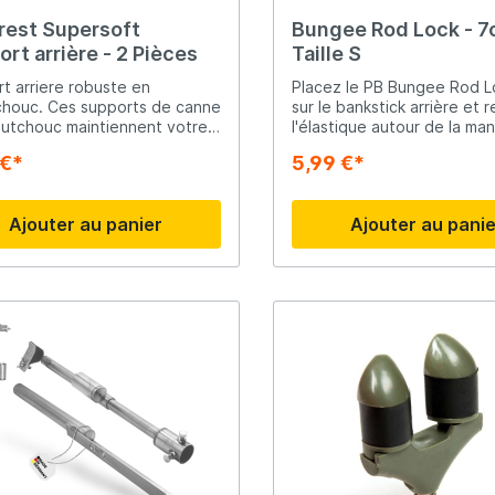
rest Supersoft
Bungee Rod Lock - 7
Ridgemonkey
rt arrière - 2 Pièces
Taille S
t arriere robuste en
Placez le PB Bungee Rod L
Savage Gear
houc. Ces supports de canne
sur le bankstick arrière et r
utchouc maintiennent votre
l'élastique autour de la ma
sur un rodpod ou un bank
la canne. En cas de morsur
 €*
5,99 €*
 Emballé par deux pièces.
pouvez retirer la canne du
peare
Shimano
bankstick/rodpod Pour les manche
fines et divisées. Note : L
Ajouter au panier
Ajouter au pani
Rest n'est pas inclus, vou
Tackle Porn
utiliser votre propre dossie
crainte de perdre sa cann
lors d'une deroule intense 
lorsque le frein du moulinet
Troutlook
serré parce qu'on pêche c
obstacles.
ide
Westin