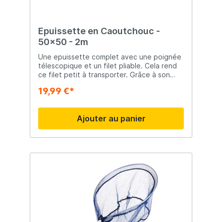
Epuissette en Caoutchouc -
50x50 - 2m
Une epuissette complet avec une poignée
télescopique et un filet pliable. Cela rend
ce filet petit à transporter. Grâce à son
revêtement en caoutchouc, il est idéal
19,99 €*
pour la pêche aux prédateurs mais aussi
pour la pêche au corégone ou à la truite.
Eppuissette en caoutchoucManche
Ajouter au panier
télescopiqueFacile à plier