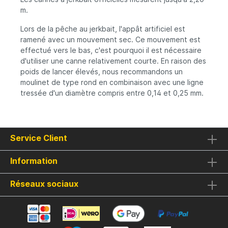
choisissiez l'option « casting » ou «
m.
spinning », avec ces cannes vous pouvez
pêcher toute la journée et revenir pour en
Lors de la pêche au jerkbait, l'appât artificiel est
avoir plus. Combinez la Powerstrike-T avec
ramené avec un mouvement sec. Ce mouvement est
un moulinet Westin BaitCaster de taille 200
effectué vers le bas, c'est pourquoi il est nécessaire
ou 300 pour obtenir le meilleur partenariat
pour la pêche du brochet.Porte-moulinet :
d'utiliser une canne relativement courte. En raison des
Fuji® T2C carboneAnneaux : Anneaux Fuji®
poids de lancer élevés, nous recommandons un
SIC Tangle freeBlank : Toray® Torayca®
moulinet de type rond en combinaison avec une ligne
T1100GC & M40JBCouleur du blank : FE2O3
tressée d'un diamètre compris entre 0,14 et 0,25 mm.
oxyde de ferCapuchon : capuchon en
carbone vissé à 360° conçu sur
mesureAccroche-leurre : Crochet
Seaguide® arc 2.5Livrée dans une boîte en
carton triangulaire recyclable et dans un
Service Client
sac en néoprèneNuméro de série unique
sur chaque canne
Information
Réseaux sociaux