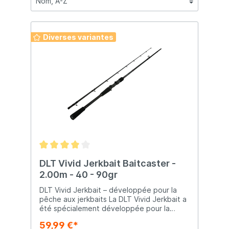
Diverses variantes
DLT Vivid Jerkbait Baitcaster -
2.00m - 40 - 90gr
DLT Vivid Jerkbait – développée pour la
pêche aux jerkbaits La DLT Vivid Jerkbait a
été spécialement développée pour la
pêche aux jerkbaits, mais elle convient
59,99 €*
également à d'autres leurres volumineux ou