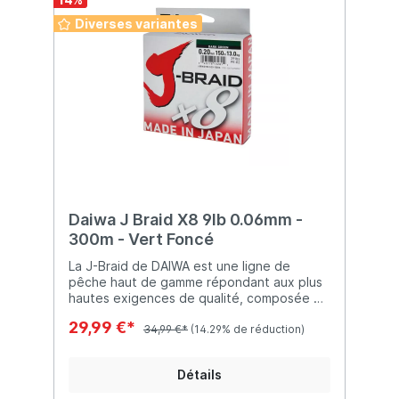
Diverses variantes
Daiwa J Braid X8 9lb 0.06mm -
300m - Vert Foncé
La J-Braid de DAIWA est une ligne de
pêche haut de gamme répondant aux plus
hautes exigences de qualité, composée de
8 brins de Dyneema. Que vous cibliez de
29,99 €*
grands poissons de mer comme le flétan, la
34,99 €*
(14.29% de réduction)
morue ou le lieu, ou que vous pratiquiez la
pêche au lancer léger du bar ou du sandre,
Détails
la J-Braid vous garantit un contact direct
avec votre prise. Cette ligne offre le