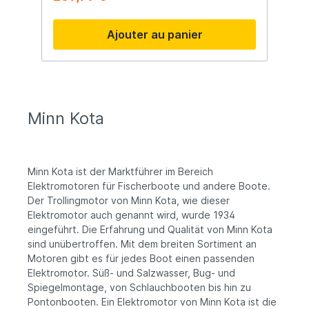
principales Moteur avant Minn Kota Terrova
Poussée de 55 lbs (600 Watts) Version 12
Ajouter au panier
Volts Arbre de 137 cm (54") Variateur de
vitesse progressif Fonction d'ancrage
Spot-Lock Fonction AutoPilot
Télécommande sans fil incluse Digital
Maximizer pour une autonomie prolongée
Indicateur de batterie intégré Hélice
Weedless Wedge 2 (MKP-32) Convient à
Minn Kota
une utilisation en eau douce
Fonctionnement silencieux et précis Idéal
pour les bateaux de pêche de taille
moyenne Contenu de l'emballage Moteur
Minn Kota ist der Marktführer im Bereich
avant Minn Kota Terrova 55 Télécommande
sans fil Hélice Weedless Wedge 2 (MKP-32)
Elektromotoren für Fischerboote und andere Boote.
Matériel de montage Guide d'installation et
Der Trollingmotor von Minn Kota, wie dieser
manuel d'utilisation
Elektromotor auch genannt wird, wurde 1934
eingeführt. Die Erfahrung und Qualität von Minn Kota
sind unübertroffen. Mit dem breiten Sortiment an
Motoren gibt es für jedes Boot einen passenden
Elektromotor. Süß- und Salzwasser, Bug- und
Spiegelmontage, von Schlauchbooten bis hin zu
Pontonbooten. Ein Elektromotor von Minn Kota ist die