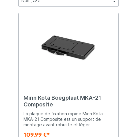
Minn Kota Boegplaat MKA-21
Composite
La plaque de fixation rapide Minn Kota
MKA-21 Composite est un support de
montage avant robuste et léger
permettant d'installer et de retirer
109,99 €*
rapidement un moteur électrique avant