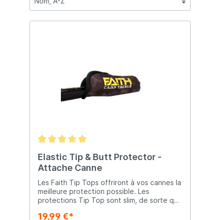
Elastic Tip & Butt Protector -
Attache Canne
Les Faith Tip Tops offriront à vos cannes la
meilleure protection possible. Les
protections Tip Top sont slim, de sorte que
même avec les protections, vos cannes
19,99 €*
tiennent dans votre canne fourreau. Tout