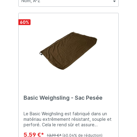
60
%
Basic Weighsling - Sac Pesée
Le Basic Weighsling est fabriqué dans un
matériau extrêmement résistant, souple et
perforé. Cela le rend sûr et assure
également un bon drainage de l'eau. De
5,59 €*
plus, le matériau vert foncé assure que le
13,99 €*
(60.04% de réduction)