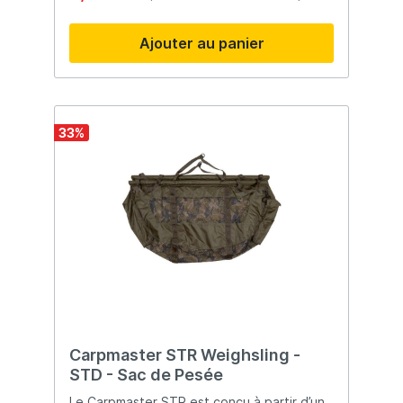
poisson reste calme.
Ajouter au panier
33
%
Carpmaster STR Weighsling -
STD - Sac de Pesée
Le Carpmaster STR est conçu à partir d’un