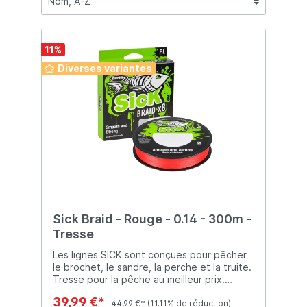
11
%
Diverses variantes
Sick Braid - Rouge - 0.14 - 300m -
Tresse
Les lignes SICK sont conçues pour pêcher
le brochet, le sandre, la perche et la truite.
Tresse pour la pêche au meilleur prix.
Préférez-vous du matièrel de qualité à des
39,99 €*
prix très abordables ? Alors, ce produit le
44,99 €*
(11.11% de réduction)