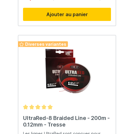
bon choix ! Dans les années 1960, Berkley
s'est lancé dans le commerce de la cannes
Ajouter au panier
à pêche, ce qui a entraîné une expansion
internationale dans les années 1970. Les
leurres souples ont fait leur apparition dans
les années 1980. Dans les années 1990 à
nos jours, des améliorations
technologiques importantes ont été
Diverses variantes
apportées à tous les produits Berkley. Dès
le début, Berkley a consacré des
ressources importantes à la recherche et
au développement - une stratégie
continue qui a donné lieu à de nombreuses
innovations de produits, notamment
Berkley Trilene, Lightning Rod, PowerBait,
FireLine et, plus récemment, Gulp ! et Gulp
! Alive.
UltraRed-8 Braided Line - 200m -
0.12mm - Tresse
Les lignes UltraRed sont conçues pour