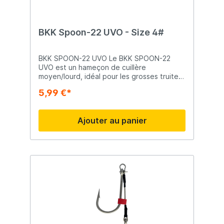
BKK Spoon-22 UVO - Size 4#
BKK SPOON-22 UVO Le BKK SPOON-22
UVO est un hameçon de cuillère
moyen/lourd, idéal pour les grosses truites
et saumons en eau douce et salée.
5,99 €*
L'hameçon dispose d'un œil extra-large
pour un meilleur mouvement, d'une pointe
tournée vers l'intérieur pour améliorer
Ajouter au panier
l'accrochage, et d'une peinture UV BKK
pour stimuler les poissons et déclencher
davantage de touches.