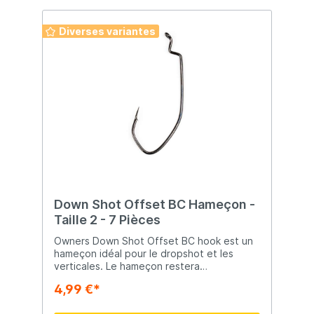
Diverses variantes
Down Shot Offset BC Hameçon -
Taille 2 - 7 Pièces
Owners Down Shot Offset BC hook est un
hameçon idéal pour le dropshot et les
verticales. Le hameçon restera
parfaitement horizontal sur une ligne
4,99 €*
verticale. En combinaison avec un morceau
de leurre, vous aurez une présentation