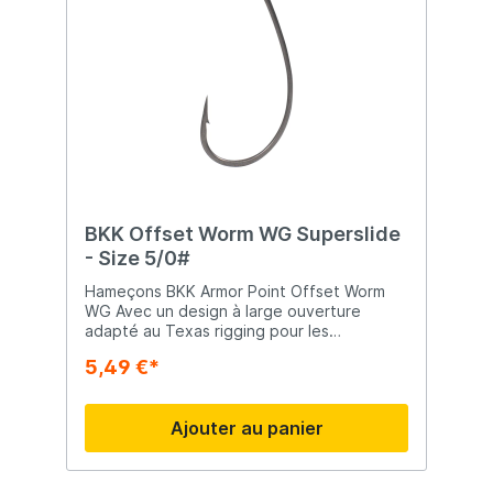
BKK Offset Worm WG Superslide
- Size 5/0#
Hameçons BKK Armor Point Offset Worm
WG Avec un design à large ouverture
adapté au Texas rigging pour les
plastiques souples à profil plus épais, les
5,49 €*
hameçons BKK Armor Point Offset Worm
WG constituent un excellent choix pour
installer des appâts de type créature,
Ajouter au panier
shads, flukes et bien plus encore.
L'amélioration de la courbure Z du crochet
améliore le processus du Texas rigging,
maintenant vos appâts plus longtemps