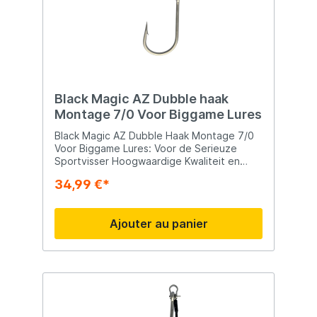
Black Magic AZ Dubble haak
Montage 7/0 Voor Biggame Lures
Black Magic AZ Dubble Haak Montage 7/0
Voor Biggame Lures: Voor de Serieuze
Sportvisser Hoogwaardige Kwaliteit en
Prestaties De Black Magic AZ Dubble Haak
34,99 €*
Montage 7/0 is speciaal ontworpen voor
de serieuze sportvisser die op zoek is naar
de beste uitrusting voor big game vissen.
Ajouter au panier
Deze haak montage biedt ongeëvenaarde
duurzaamheid, scherpte en
betrouwbaarheid, zodat je klaar bent voor
de grootste uitdagingen op zee.
Belangrijkste Kenmerken van de Black
Magic AZ Dubble Haak Montage 7/0
Hoogwaardige Roestvrijstalen Haken De
roestvrijstalen haken zijn vervaardigd met