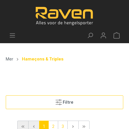
Mer
Hameçons & Triples
Filtre
1
2
3