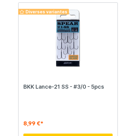
forme, qui s'ajuste parfaitement à l'angle
de la mâchoire d'un brochet ou d'un
Diverses variantes
sandre.
BKK Lance-21 SS - #3/0 - 5pcs
8,99 €*