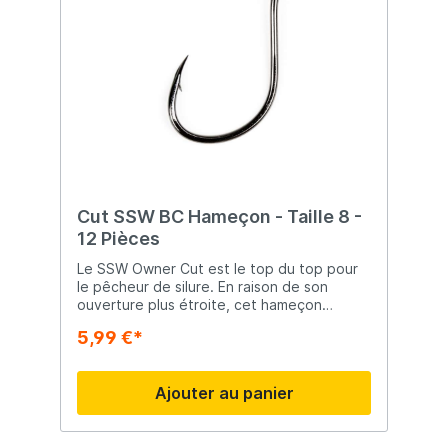
Cut SSW BC Hameçon - Taille 8 -
12 Pièces
Le SSW Owner Cut est le top du top pour
le pêcheur de silure. En raison de son
ouverture plus étroite, cet hameçon
extrêmement solide convient parfaitement
5,99 €*
à la pêche au poisson-chat, entre autres.
Avec la pointe coupante comme rasoir, ce
hameçon pénètre les bouche les plus
Ajouter au panier
dures.