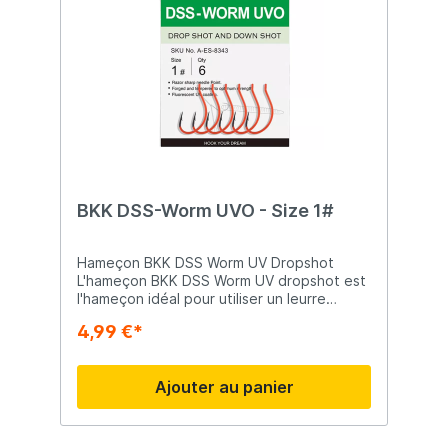
BKK DSS-Worm UVO - Size 1#
Hameçon BKK DSS Worm UV Dropshot
L'hameçon BKK DSS Worm UV dropshot est
l'hameçon idéal pour utiliser un leurre
souple ou un petit poisson-appât afin
4,99 €*
d'appliquer la technique bien connue du
dropshot. Cet hameçon DSS Worm de BKK
possède un revêtement orange qui n'est
Ajouter au panier
pas appliqué au niveau de la pointe de
l'hameçon, garantissant un hameçon
parfaitement tranchant avec une
excellente capacité de ferrage grâce à sa