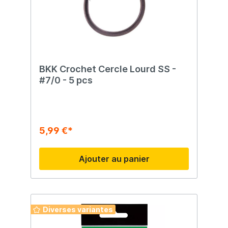
exerçant une pression sur la canne et la
ligne de pêche. Cela pourrait entraîner un
lancé de l'appât ou du poids en direction
du pêcheur. Utilisez toujours vos mains
pour libérer l'appât ou le poids.
BKK Crochet Cercle Lourd SS -
#7/0 - 5 pcs
5,99 €*
Ajouter au panier
Diverses variantes