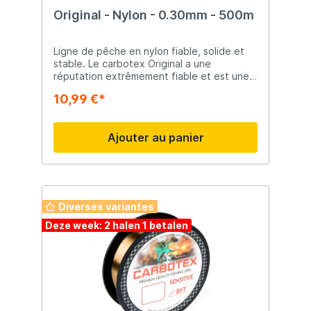
Original - Nylon - 0.30mm - 500m
Ligne de pêche en nylon fiable, solide et
stable. Le carbotex Original a une
réputation extrêmement fiable et est une
ligne principale agréable avec peu
10,99 €*
d'allongement relatif. Original Résistant aux
UV Haute résistance à l'usure Convient
pour l'eau douce et l'eau de mer
Ajouter au panier
Camouflage grâce à la couleur sombre
Force de traction élevée Ligne de pêche
en nylon très abordable, mais avec une
résistance à la traction encore très élevée.
Cette ligne polyvalente convient à de
multiples pêches et présente d'excellentes
Diverses variantes
caractéristiques de lancer. Une bonne ligne
Deze week: 2 halen 1 betalen
pour un très bon prix !