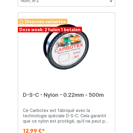
Diverses variantes
Deze week: 2 halen 1 betalen
D-S-C - Nylon - 0.22mm - 500m
Ce Carbotex est fabriqué avec la
technologie spéciale D-S-C. Cela garantit
que ce nylon est protégé, qu'il ne peut pas
absorber d'eau et qu'il conserve
12,99 €*
totalement sa haute résistance à la