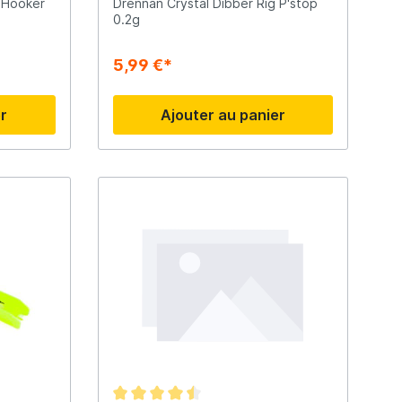
g Hooker
Drennan Crystal Dibber Rig P'stop
0.2g
Madcat
5,99 €*
Midnight Moon
er
Ajouter au panier
Mold Craft
Nays
Penn
Preston
Raven