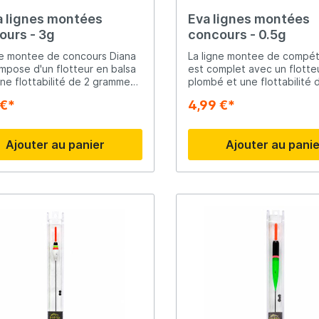
a lignes montées
Eva lignes montées
Ridgemonkey
ours - 3g
concours - 0.5g
ne montee de concours Diana
La ligne montee de compét
Savage Gear
mpose d'un flotteur en balsa
est complet avec un flotteur
ne flottabilité de 2 grammes,
plombé et une flottabilité 
is la ligne, la grêle de plomb,
grammes. Sur le JVS Eva flo
 €*
4,99 €*
tteur
l'antenne passe du noir, via
peare
Shimano
que JVS Diana est souvent
au rouge. De cette façon,
é pour la pêche en eaux
pouvez enregistrer tout so
Ajouter au panier
Ajouter au pani
des et courantes.
morsure.
Tackle Porn
Troutlook
ide
Westin