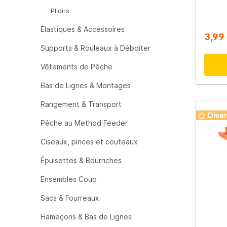
Plioirs
LFT
Libra L
Élastiques & Accessoires
3,99
Supports & Rouleaux à Déboiter
Mainline
Matrix
Vêtements de Pêche
Bas de Lignes & Montages
Minn Kota
Mitchel
Rangement & Transport
Dive
MTC
Muck B
Pêche au Method Feeder
Ciseaux, pinces et couteaux
Ondex Spinners
Owner
Épuisettes & Bourriches
Ensembles Coup
Plano
Polaroi
Sacs & Fourreaux
Pro Line
Pro Tac
Hameçons & Bas de Lignes