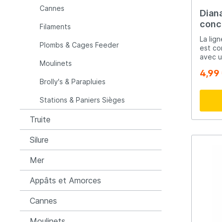
Cannes
Dian
Raymarine
Rapala
conc
Filaments
La lig
Plombs & Cages Feeder
Rozemijer
Salmo
est co
avec u
Moulinets
y compr
4,99
l'amson et plioir.. Le flo
Senshu
Shakes
Brolly's & Parapluies
sphéri
utilis
Stations & Paniers Sièges
profon
Spiderwire
Spro
Truite
Team Deep Sea
Traxis
Silure
Mer
Viper
Waters
Appâts et Amorces
Yuki
Cannes
Moulinets