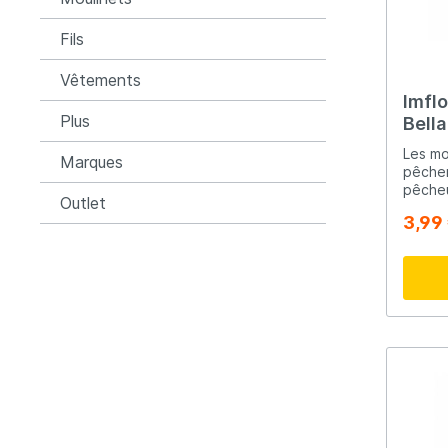
Fils
Vêtements
Imfl
Plus
Bella
H14 
Les mo
Marques
pêcher
pêche
Outlet
leur s
3,99
efficacemen
soigne
équipé
d’une 
piquant
immédiate
différ
d’hame
dispon
adapté
situati
modèle
touche