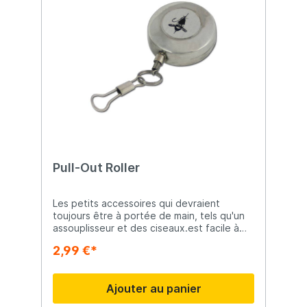
Pull-Out Roller
Les petits accessoires qui devraient
toujours être à portée de main, tels qu'un
assouplisseur et des ciseaux.est facile à
fixer sur le clip. peut être attaché à un gilet
2,99 €*
ou à une ceinture. Troutlook - c'est la
nouvelle marque exclusive pour les
chasseurs de truites à succès ! La gamme
Ajouter au panier
Troutlook a été développée en
collaboration avec des professionnels de la