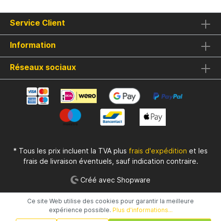
facilite le transport.Design Camouflage
Stylé et Conception PratiqueLe motif
camouflage de ces seaux s'intègre
Service Client
parfaitement à l'ambiance extérieure de la
pêche, tandis que la poignée pratique rend
Information
le transport facile. Avec 4 pièces par
emballage, vous êtes toujours bien
préparé.Spécifications :Seau Robuste et
Réseaux sociaux
Carré avec CouvercleCapacité : 5
LitresUtilisation : Pour faire tremper des
particules, stocker des bouillettes et
garder l’amorce fraîcheCaractéristiques :
Robuste, pratique pour le stockage des
appâts et accessoires, et pour maintenir
l'humidité des prisesDesign Camouflage :
Pour un look attrayantFermeture
HermétiquePoignée Solide
* Tous les prix incluent la TVA plus
frais d'expédition
et les
frais de livraison éventuels, sauf indication contraire.
Créé avec Shopware
Ce site Web utilise des cookies pour garantir la meilleure
expérience possible.
Plus d'informations...