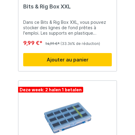
Bits & Rig Box XXL
Dans ce Bits & Rig Box XXL, vous pouvez
stocker des lignes de fond prêtes à
l'emploi. Les supports en plastique
maintiennent les bobines en toute sécurité.
9,99 €*
Incluant 6 rouleaux. Fixez les lignes de
14,99 €*
(33.36% de réduction)
fond avec les épingles et vous ne serez
pas gêné par des bas de lignes emmêlées.
Ajouter au panier
Deze week: 2 halen 1 betalen