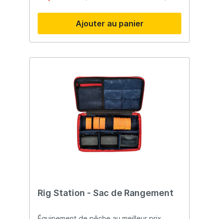
en mousse EVA et 20 punaises de fixation.
C’est un système universel qui s’adapte à
Ajouter au panier
toutes les pratiques: feeder, pellet
waggler, bas de ligne pour flotteur,
cheveux, leaders, zig rigs, chod rigs..
Rig Station - Sac de Rangement
Équipement de pêche au meilleur prix.