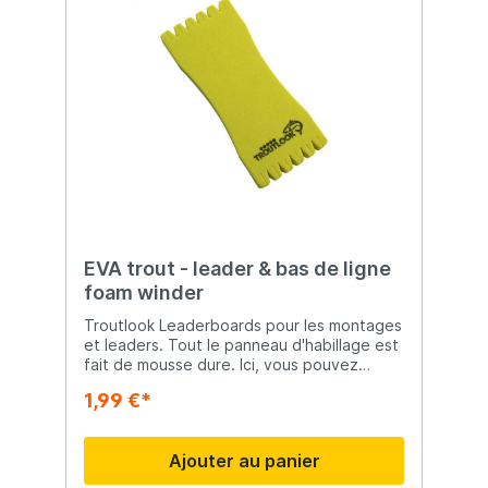
EVA trout - leader & bas de ligne
foam winder
Troutlook Leaderboards pour les montages
et leaders. Tout le panneau d'habillage est
fait de mousse dure. Ici, vous pouvez
facilement insérer le crochet et placer le
1,99 €*
leader sur les dents à double face de la
planche. Troutlook - c'est la nouvelle
marque exclusive pour les chasseurs de
Ajouter au panier
truites à succès ! La gamme Troutlook a
été développée en collaboration avec des