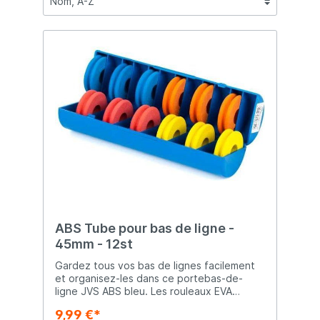
ABS Tube pour bas de ligne -
45mm - 12st
Gardez tous vos bas de lignes facilement
et organisez-les dans ce portebas-de-
ligne JVS ABS bleu. Les rouleaux EVA
permettent d'éviter que votre bas de ligne
9,99 €*
ne s'emmêle ce qui vous permet de pêcher