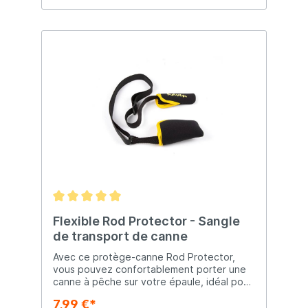
professionnels de la truite.
Flexible Rod Protector - Sangle
de transport de canne
Avec ce protège-canne Rod Protector,
vous pouvez confortablement porter une
canne à pêche sur votre épaule, idéal pour
les pecheur qui se promènent ! Composé
7,99 €*
de deux banderoles et d'une sangle de