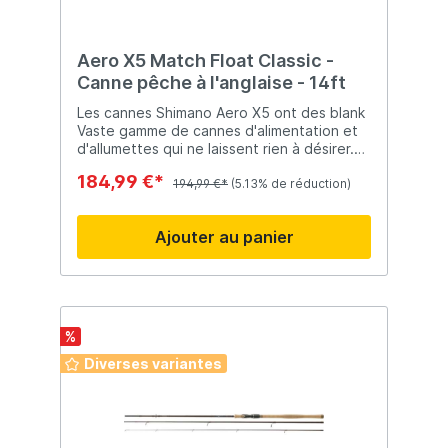
Aero X5 Match Float Classic -
Canne pêche à l'anglaise - 14ft
Les cannes Shimano Aero X5 ont des blank
Vaste gamme de cannes d'alimentation et
d'allumettes qui ne laissent rien à désirer.
Toutes les cannes sont munies d'embouts
184,99 €*
interchangeables pour scions en carbone.
194,99 €*
(5.13% de réduction)
Ajouter au panier
%
Diverses variantes