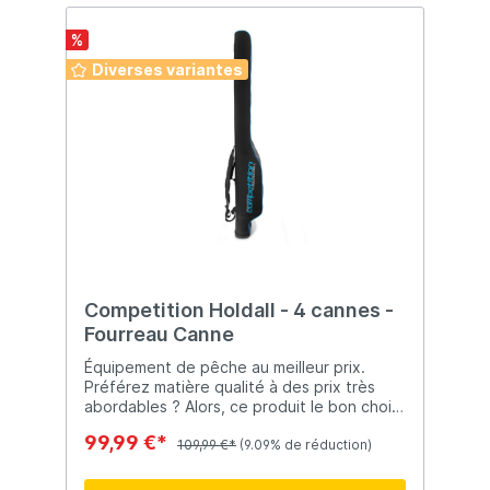
léger et durable.
%
Diverses variantes
Competition Holdall - 4 cannes -
Fourreau Canne
Équipement de pêche au meilleur prix.
Préférez matière qualité à des prix très
abordables ? Alors, ce produit le bon choix
! À Preston, ils ne fabriquent que des
99,99 €*
produits efficaces qui font vraiment la
109,99 €*
(9.09% de réduction)
différence sur le front de mer. Des produits
que vous, en tant que pêcheur, pouvez