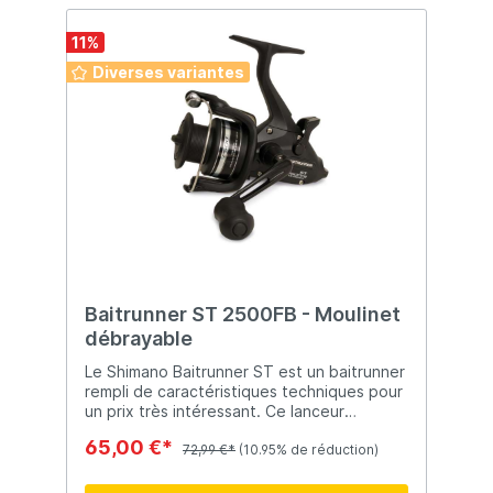
11
%
Diverses variantes
Baitrunner ST 2500FB - Moulinet
débrayable
Le Shimano Baitrunner ST est un baitrunner
rempli de caractéristiques techniques pour
un prix très intéressant. Ce lanceur
d'appâts est équipé d'une ligne de lavage
65,00 €*
à vitesse variable et d'un arbre flottant II.
72,99 €*
(10.95% de réduction)
Modèle d'entrée de gamme très abordable
des petits moulins Shimano Baitrunner -