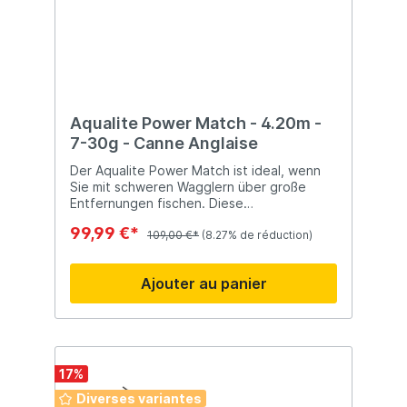
Aqualite Power Match - 4.20m -
7-30g - Canne Anglaise
Der Aqualite Power Match ist ideal, wenn
Sie mit schweren Wagglern über große
Entfernungen fischen. Diese
leistungsstarken Matchruten bieten
99,99 €*
außerdem genügend Rückgrat, um selbst
109,00 €*
(8.27% de réduction)
große Brassen und mittelgroße Karpfen zu
fangen.
Ajouter au panier
17
%
Diverses variantes