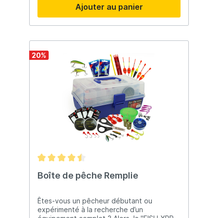
Ajouter au panier
idéal pour l'enclos, le feeder à méthode,
etc.Système de gestion de la ligne
Varispeed pour un rinçage parfait de la
ligne résultant en de meilleures
caractéristiques de lancement et de
déclenchementSuper Stopper II pour un
20
%
système anti-retour direct et sans
problèmeLa combinaison du roulement à
billes en acier inoxydable blindé et du
roulement à rouleaux Shimano assure une
transmission stable et puissante.La
légèreté du corps du moulin XT-7 et du
rotor permet de maintenir le poids du
moulin au minimum".
Boîte de pêche Remplie
Êtes-vous un pêcheur débutant ou
expérimenté à la recherche d’un