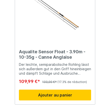
Aqualite Sensor Float - 3.90m -
10-35g - Canne Anglaise
Der leichte, semiparabolische Rohling lässt
sich außerdem gut in den Griff hineinbiegen
und dämpft Schläge und Ausbrüche
problemlos ab. Hervorragende
109,99 €*
semiparabolische Aktion und Wurfleistung.
133,00 €*
(17.3% de réduction)
Ajouter au panier