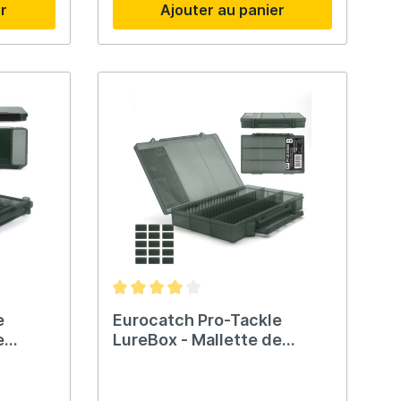
er
Ajouter au panier
e
Eurocatch Pro-Tackle
e
LureBox - Mallette de
pêche - 25G Séparable
25x16x3.6cm Gris