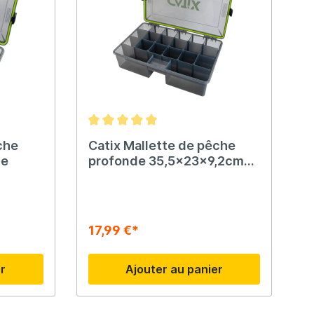
che
Catix Mallette de pêche
he
profonde 35,5x23x9,2cm
étanche
17,99 €*
er
Ajouter au panier