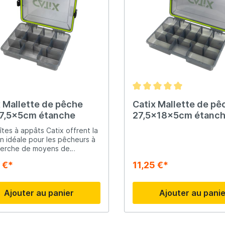
x Mallette de pêche
Catix Mallette de pê
7,5x5cm étanche
27,5x18x5cm étanc
îtes à appâts Catix offrent la
on idéale pour les pêcheurs à
herche de moyens de
ge fiables et étanches pour
 €*
11,25 €*
quipement de pêche. Avec
ntes tailles disponibles, il y a
rs une solution de rangement
Ajouter au panier
Ajouter au pani
e à vos besoins.Grâce à
chéité assurée par le joint en
houc entre les fermetures,
cessoires de pêche restent