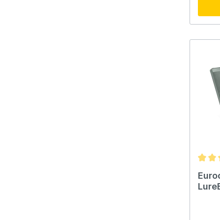
Euro
LureB
25G 
Gris