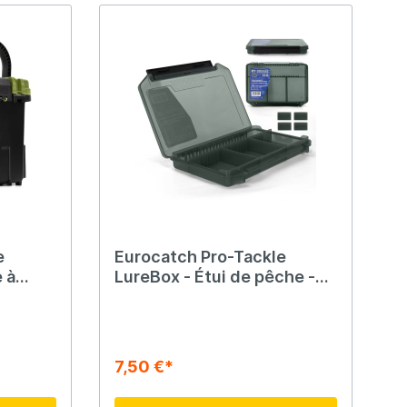
e
Eurocatch Pro-Tackle
 à
LureBox - Étui de pêche -
pêche -
20G Séparable 20x15x3cm
rt
Gris
7,50 €*