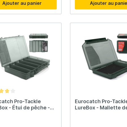
Ajouter au panier
Ajouter au pani
catch Pro-Tackle
Eurocatch Pro-Tackl
ox - Étui de pêche -
LureBox - Mallette d
Vertical 25x16x3.6cm
pêche - 20G Mousse
20x15x3cm Gris