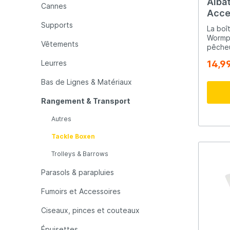
Albat
Cannes
Acce
LFT
Libra L
USA 
Supports
La boî
Wormpr
Vêtements
pêcheu
Mainline
Matrix
soluti
Leurres
14,9
résist
spacie
Bas de Lignes & Matériaux
intell
Minn Kota
Mitchel
resten
Rangement & Transport
Sa poi
couver
MTC
Muck B
Autres
Le de
compar
Tackle Boxen
ranger
main. Le couvercle à rebord
Ondex Spinners
Owner
Trolleys & Barrows
protèg
pluie,
Parasols & parapluies
au sec
Plano
Polaroi
Deux g
Fumoirs et Accessoires
votre matérie
rebord co
Ciseaux, pinces et couteaux
intégré
Pro Line
Pro Tac
Compar
Épuisettes