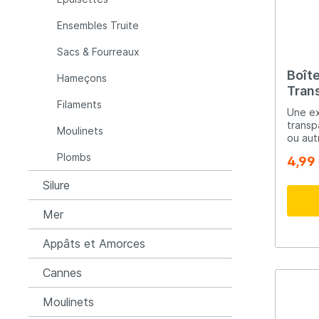
dessus ✔️ Construction résist
et ant
Raymarine
Rapala
Ensembles Truite
Sacs & Fourreaux
Rozemijer
Salmo
Boît
Hameçons
Tran
Filaments
Senshu
Shakes
Une ex
transp
Moulinets
ou aut
sécuri
Spiderwire
Spro
Plombs
4,99
boîte 
que vo
Silure
même.
Team Deep Sea
Traxis
Mer
Appâts et Amorces
Viper
Waters
Cannes
Yuki
Moulinets