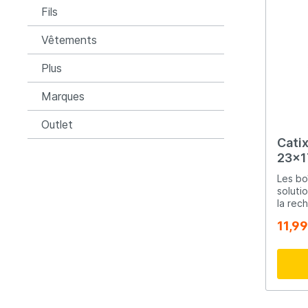
Fils
Vêtements
Plus
Marques
Outlet
Cati
23x1
Les bo
soluti
la rec
stocka
11,99
leur é
différe
toujou
adapté
l'étan
caoutc
vos ac