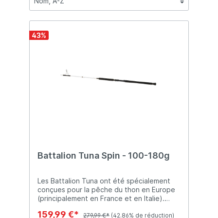
43
%
Battalion Tuna Spin - 100-180g
Les Battalion Tuna ont été spécialement
conçues pour la pêche du thon en Europe
(principalement en France et en Italie).
L'action de la canne a été développée afin
159,99 €*
de permettre la propulsion à longue
279,99 €*
(42.86% de réduction)