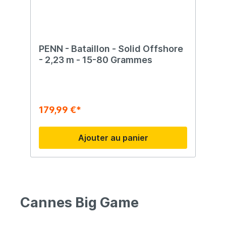
Excellent contrôle pendant le combat
Convient pour Pêche en Norvège Jigging
Pêche du flétan Pêche du cabillaud Pêche
en mer
PENN - Bataillon - Solid Offshore
- 2,23 m - 15-80 Grammes
179,99 €*
Ajouter au panier
Cannes Big Game