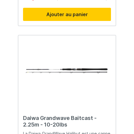
distance de petits leurres. Elle bénéficie
d'une très grande réserve de puissance
Ajouter au panier
pour mener à bien les combats avec ces
poissons surpuissants. Anneaux K Fuji SIC
Porte-moulinet Fuji Blank en carbone haute
qualité Manivelle EVA Panachage de blanks
en carbone 24T/30T Talon + scion
Daiwa Grandwave Baitcast -
2.25m - 10-20lbs
La Daiwa GrandWave Halibut est une canne