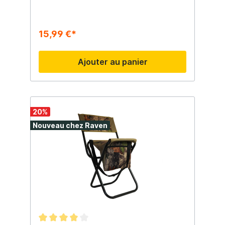
Chaise de festival - Chaise de
pêche
15,99 €*
Ajouter au panier
20
%
Nouveau chez Raven