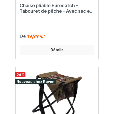
Chaise pliable Eurocatch -
Tabouret de pêche - Avec sac et
dossier - Camouflage
De
19,99 €*
Détails
24
%
Nouveau chez Raven