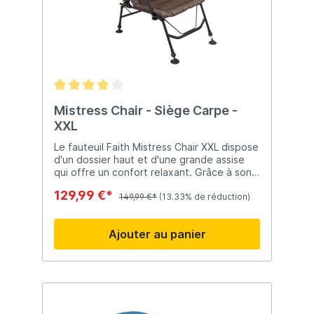
Mistress Chair - Siège Carpe -
XXL
Le fauteuil Faith Mistress Chair XXL dispose
d'un dossier haut et d'une grande assise
qui offre un confort relaxant. Grâce à son
matelas rembourré en mousse et à son
129,99 €*
dossier inclinable pour vous pourrez
149,99 €*
(13.33% de réduction)
profiter de votre pause. Siège en mousse
haute densité avec Micro Fleece
Ajouter au panier
Rembourrage supplémentaire dans la partie
supérieure du dos pour plus de confort
Quatre pieds entièrement réglables avec
de grands pieds de boue pivotants
Doublure extérieure en polyester Cadre
Lay Lock pour une stabilité accrue Dossier
réglable avec roue à cames Châssis