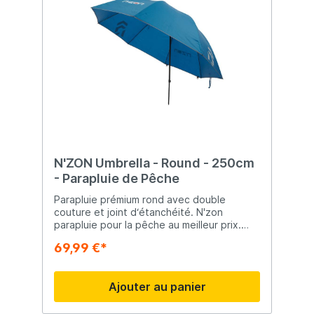
métallique très solide.
N'ZON Umbrella - Round - 250cm
- Parapluie de Pêche
Parapluie prémium rond avec double
couture et joint d‘étanchéité. N'zon
parapluie pour la pêche au meilleur prix.
Diamètre: 250cm Matériau: polyeste Crée il
69,99 €*
y a plus de 50 ans, la marque DAIWA est
devenue un fabricant mondial d'articles de
pêche. Connue essentiellement pour ses
Ajouter au panier
cannes à pêche et ses moulinets, la
société a su étoffer sa gamme de produits
en proposant à son catalogue une gamme