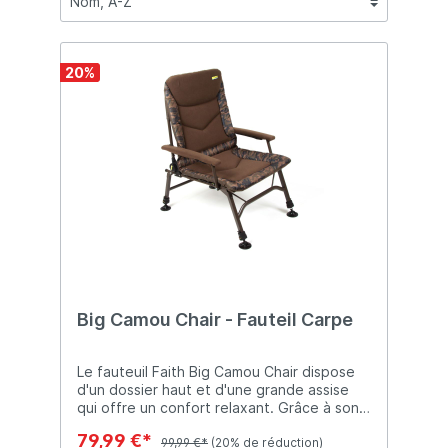
20
%
Big Camou Chair - Fauteil Carpe
Le fauteuil Faith Big Camou Chair dispose
d'un dossier haut et d'une grande assise
qui offre un confort relaxant. Grâce à son
matelas rembourré en mousse et à son
79,99 €*
dossier inclinable pour vous pourrez
99,99 €*
(20% de réduction)