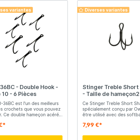
rses variantes
Diverses variantes
36BC - Double Hook -
Stinger Treble Short
e 10 - 6 Pièces
- Taille de hameçon2
6pcs.
-36BC est l'un des meilleurs
Ce Stinger Treble Short Sh
s crochets que vous pouvez
spécialement conçu par O
r. Ce double hameçon acéré
être utilisé avec des softba
un rasoir est parfaitement
Deux triple hamecon sont 
€*
7,99 €*
ré, de sorte qu'il n'influence
angle de 150 degrés, ce qui
 comportement de l'appât
dépasser plus loin, et donc
iciel). La courbure du hameçon
meilleures chances d'entre