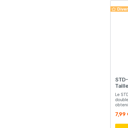
Dive
STD-
Taill
Le STD
double
obteni
comme 
7,99 
équilib
pas le
(artif