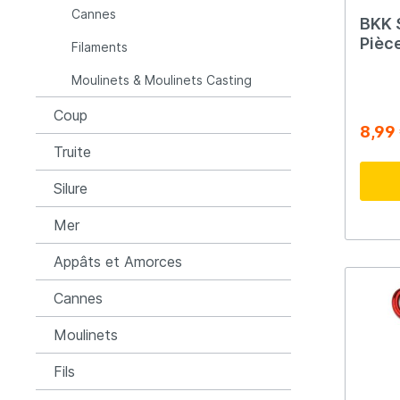
Cannes
BKK 
Raymarine
Rapala
Pièc
Filaments
Jaun
Moulinets & Moulinets Casting
Rozemijer
Salmo
Coup
8,99
Senshu
Shakes
Truite
Silure
Spiderwire
Spro
Mer
Team Deep Sea
Traxis
Appâts et Amorces
Cannes
Viper
Waters
Moulinets
Yuki
Fils