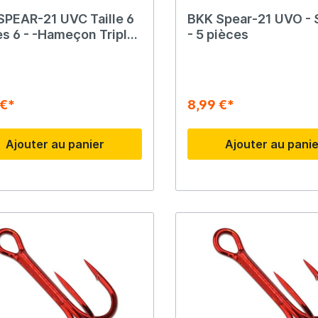
SPEAR-21 UVC Taille 6
BKK Spear-21 UVO - 
Ridgemonkey
es 6 - -Hameçon Triple
- 5 pièces
e Fluo
Savage Gear
 €*
8,99 €*
peare
Shimano
Ajouter au panier
Ajouter au pani
Tackle Porn
Troutlook
ide
Westin