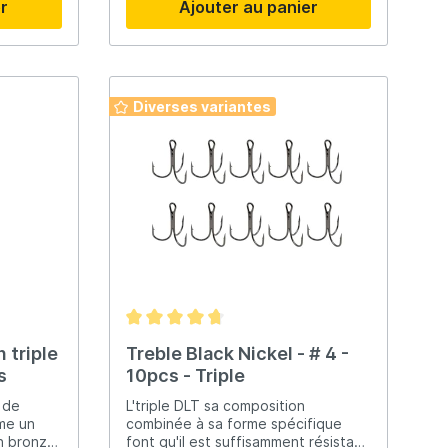
er
Ajouter au panier
Diverses variantes
 triple
Treble Black Nickel - # 4 -
es
10pcs - Triple
 de
L'triple DLT sa composition
me un
combinée à sa forme spécifique
en bronze
font qu'il est suffisamment résistant