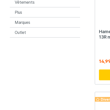
Vêtements
Plus
Marques
Hame
Outlet
13R 
14,9
Dive