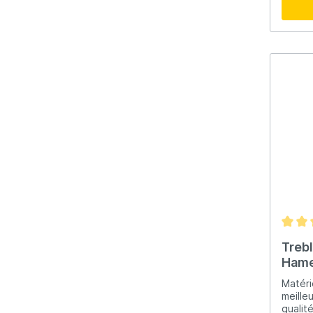
et le 
meille
Trebl
Ham
Matéri
meille
qualit