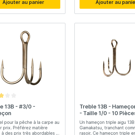
Ajouter au panier
Ajouter au pani
point de coupe offrent la
effraction.
ure prise au crochet.
e 13B - #3/0 -
Treble 13B - Hameçon
eçon
- Taille 1/0 - 10 Pièc
el pour la pêche à la carpe au
Un hameçon triple aigu 13B
ur prix. Préférez matière
Gamakatsu, tranchant com
é à des prix très abordables ?
rasoir. Ce hameçon triple 