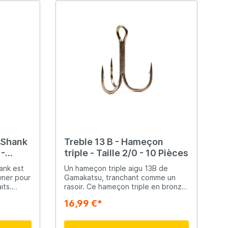
 Shank
Treble 13 B - Hameçon
 -
triple - Taille 2/0 - 10 Pièces
ank est
Un hameçon triple aigu 13B de
wner pour
Gamakatsu, tranchant comme un
its.
rasoir. Ce hameçon triple en bronze
à un
est le modèle le plus populaire sur
16,99 €*
 les fait
le marché et est connu pour sa
 de
durabilité et sa résistance. Emballé
r par
par 10 pièces.