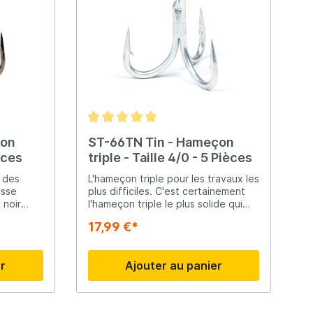
çon
ST-66TN Tin - Hameçon
ièces
triple - Taille 4/0 - 5 Pièces
n des
L'hameçon triple pour les travaux les
isse
plus difficiles. C'est certainement
 noir
l'hameçon triple le plus solide qui
existe. Toujours testé comme le
17,99 €*
 de ne
meilleur pour le travail le plus dur.
ement de
er
Ajouter au panier
 offrent
eur