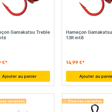
çon Gamakatsu Treble
Hameçon Gamakatsu
mt6
13R mt8
9 €*
14,99 €*
Ajouter au panier
Ajouter au pani
rses variantes
Diverses variantes