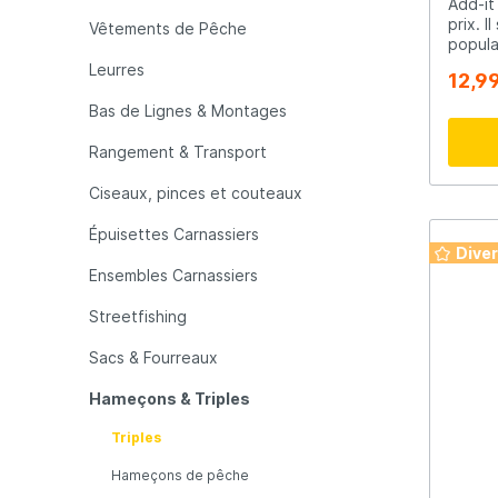
Add-it
prix. I
Vêtements de Pêche
popula
LFT
Libra L
vous d
Leurres
12,9
prix t
suppor
Bas de Lignes & Montages
Mainline
Matrix
Westin
large 
Rangement & Transport
renom
d'équi
Minn Kota
Mitchel
Ciseaux, pinces et couteaux
élabor
la perf
Épuisettes Carnassiers
d’Ingv
Dive
MTC
Muck B
satisf
Ensembles Carnassiers
meille
les mo
Streetfishing
Retrou
Ondex Spinners
Owner
la gam
Sacs & Fourreaux
Plano
Polaroi
Hameçons & Triples
Triples
Pro Line
Pro Tac
Hameçons de pêche