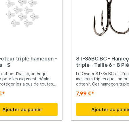
ecteur triple hamecon -
ST-36BC BC - Hame
 - S
triple - Taille 6 - 8 P
tection d'hameçon Angel
Le Owner ST-36 BC est l'u
 pour les aigus est idéale
meilleurs triples que l'on pu
rotéger les aigus de toutes
obtenir. Cet hameçon triple
ntures, spinners etc.Mais il
acéré comme un rasoir est
€*
7,99 €*
pas que les hameçons triple
parfaitement équilibré afin
tégés. Vos mains et vos
pas influencer le comport
 sont également protégées.
l'appât (artificiel). La courbure du
Ajouter au panier
Ajouter au pani
 hameçon est muni d'un
hameçon et le cuttingpoint
 sur lequel les triplés peuvent
la meilleure prise et le meill
ccrochés ou triés.
accrochage.