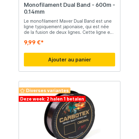
Monofilament Dual Band - 600m -
0.14mm
Le monofilament Maver Dual Band est une
ligne typiquement japonaise, qui est née
de la fusion de deux lignes. Cette ligne est
traitée avec une résine organique, ce qui la
9,99 €*
rend très résistante à l'abrasion. Cette
ligne a une grande résistance aux nœuds.
Très adapté à la pêche de la carpe.
Ajouter au panier
Diverses variantes
Deze week: 2 halen 1 betalen