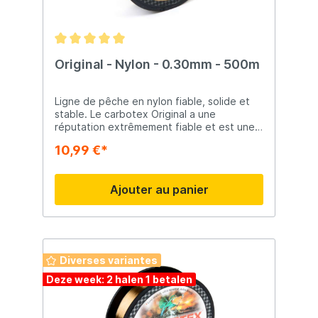
Original - Nylon - 0.30mm - 500m
Ligne de pêche en nylon fiable, solide et
stable. Le carbotex Original a une
réputation extrêmement fiable et est une
ligne principale agréable avec peu
10,99 €*
d'allongement relatif. Original Résistant aux
UV Haute résistance à l'usure Convient
pour l'eau douce et l'eau de mer
Ajouter au panier
Camouflage grâce à la couleur sombre
Force de traction élevée Ligne de pêche
en nylon très abordable, mais avec une
résistance à la traction encore très élevée.
Cette ligne polyvalente convient à de
multiples pêches et présente d'excellentes
Diverses variantes
caractéristiques de lancer. Une bonne ligne
Deze week: 2 halen 1 betalen
pour un très bon prix !