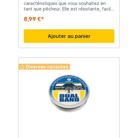
caractéristiques que vous souhaitez en
tant que pêcheur. Elle est résistante, facile
à nouer et très solide ! Une ligne qui mérite
8,99 €*
une place dans l'équipement de chaque
pêcheur ! 150 mètres.
Ajouter au panier
Diverses variantes