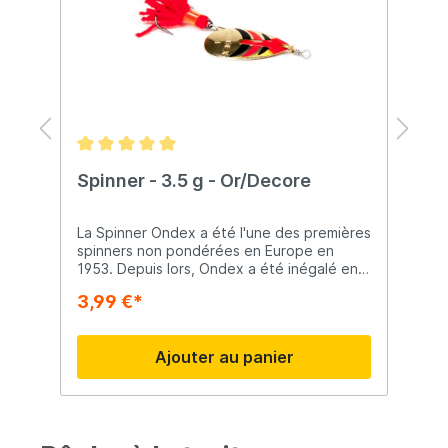
ue
e
 4
re
Spinner - 3.5 g - Or/Decore
C
La Spinner Ondex a été l'une des premières
C
dur
spinners non pondérées en Europe en
r
gn
1953. Depuis lors, Ondex a été inégalé en
c
matière de pouvoir de capture. Il s'agit de
e
3,99 €*
2
la cuiller la plus couramment utilisée pour la
p
as
pêche en eaux peu profondes et calmes.
c
c
Ajouter au panier
o