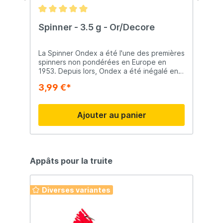
Spinner - 3.5 g - Or/Decore
C
O
La Spinner Ondex a été l'une des premières
L
la
spinners non pondérées en Europe en
t
1953. Depuis lors, Ondex a été inégalé en
le
matière de pouvoir de capture. Il s'agit de
t
3,99 €*
3
s
la cuiller la plus couramment utilisée pour la
Ri
pêche en eaux peu profondes et calmes.
Ajouter au panier
Appâts pour la truite
i
Diverses variantes
t
t
 à