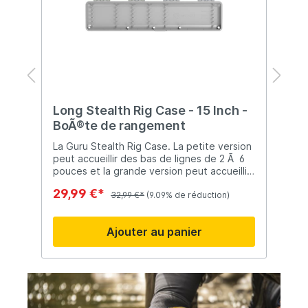
Long Stealth Rig Case - 15 Inch -
C
BoÃ®te de rangement
T
d
La Guru Stealth Rig Case. La petite version
peut accueillir des bas de lignes de 2 Ã 6
pouces et la grande version peut accueillir
des bas de lignes de 6 Ã 15 pouces.
29,99 €*
2
EquipÃ© d'une fermeture magnÃ©tique et
32,99 €*
(9.09% de réduction)
ne s'ouvre pas pendant le transport.
Finition avec une élégante couleur gris-
Ajouter au panier
noir.