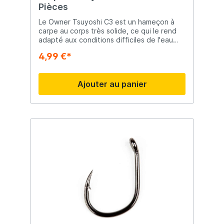
Pièces
Le Owner Tsuyoshi C3 est un hameçon à
carpe au corps très solide, ce qui le rend
adapté aux conditions difficiles de l'eau
douce. Le Cuttingpoint tranchant assure
4,99 €*
une accrochage rapide et profonde.
Ajouter au panier