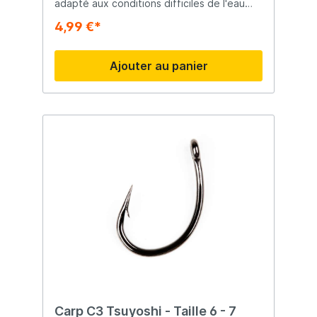
adapté aux conditions difficiles de l'eau
douce. Le Cuttingpoint tranchant assure
4,99 €*
une accrochage rapide et profonde.
Ajouter au panier
Carp C3 Tsuyoshi - Taille 6 - 7