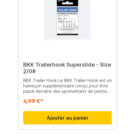
BKK Trailerhook Superslide - Size
2/0#
BKK Trailer Hook Le BKK Trailer Hook est un
hameçon supplémentaire conçu pour être
placé derrière des spinnerbaits de petite
ou moyenne taille. Le revêtement en
4,99 €*
silicone garantit que l'hameçon reste bien
en place une fois qu'il glisse sur un autre
hameçon, et il est également livré avec des
Ajouter au panier
perles en silicone pour le fixer encore plus
fermement. Comme vous pouvez l'attendre
de BKK, le BKK Trailer Hook est équipé
d'une pointe extrêmement tranchante !