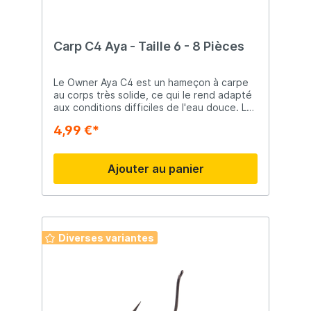
Carp C4 Aya - Taille 6 - 8 Pièces
Le Owner Aya C4 est un hameçon à carpe
au corps très solide, ce qui le rend adapté
aux conditions difficiles de l'eau douce. Le
Cuttingpoint tranchant assure un
4,99 €*
acchrocage rapide et profonde.
Ajouter au panier
Diverses variantes