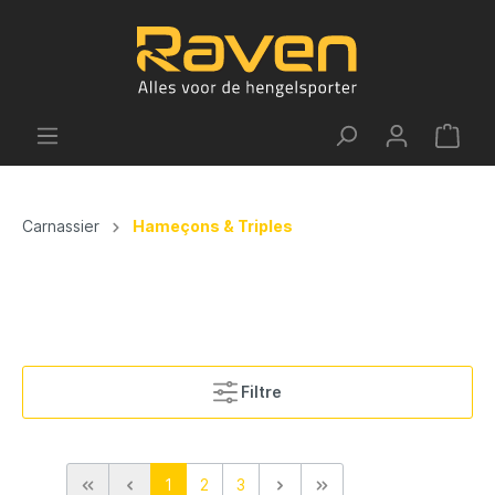
Carnassier
Hameçons & Triples
Filtre
1
2
3