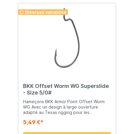
forgé en acier hyper carbone (HCS), ce qui
le rend plus fort que les hameçons en acier
Diverses variantes
au carbone conventionnel.
BKK Offset Worm WG Superslide
- Size 5/0#
Hameçons BKK Armor Point Offset Worm
WG Avec un design à large ouverture
adapté au Texas rigging pour les
plastiques souples à profil plus épais, les
5,49 €*
hameçons BKK Armor Point Offset Worm
WG constituent un excellent choix pour
installer des appâts de type créature,