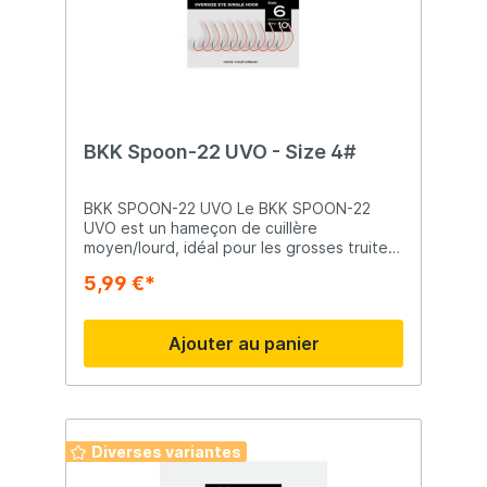
BKK Spoon-22 UVO - Size 4#
BKK SPOON-22 UVO Le BKK SPOON-22
UVO est un hameçon de cuillère
moyen/lourd, idéal pour les grosses truites
et saumons en eau douce et salée.
5,99 €*
L'hameçon dispose d'un œil extra-large
pour un meilleur mouvement, d'une pointe
tournée vers l'intérieur pour améliorer
Ajouter au panier
l'accrochage, et d'une peinture UV BKK
pour stimuler les poissons et déclencher
davantage de touches.
Diverses variantes