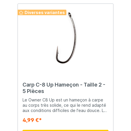
Hameçon trailer pour spinnerbaits de
petite à moyenne taille Reste bien en
Diverses variantes
place grâce au revêtement en silicone
Perles en silicone incluses Hameçons
extrêmement tranchants Emballé par lot de
5 Grand œil Disponible en tailles 1/0, 2/0 et
3/0
Carp C-8 Up Hameçon - Taille 2 -
5 Pièces
Le Owner C8 Up est un hameçon à carpe
au corps très solide, ce qui le rend adapté
aux conditions difficiles de l'eau douce. Le
Cuttingpoint tranchant assure une coupe
4,99 €*
rapide et profonde.